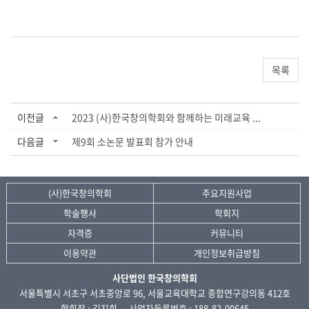
목록
이전글
2023 (사)한국창의학회와 함께하는 미래교육 ...
다음글
제9회 소논문 발표회 참가 안내
(사)한국창의학회
주요지원사업
학술행사
학회지
자격증
커뮤니티
이용약관
개인정보취급방침
사단법인 한국창의학회
서울특별시 서초구 서초중앙로 96, 서울교육대학교 종합연구강의동 412호
학회장 : 김지희
사업자등록번호 : 188-82-00645