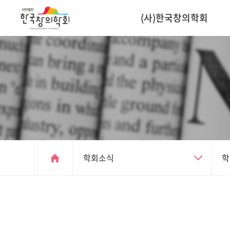
(사)한국창의학회
학회소식
학