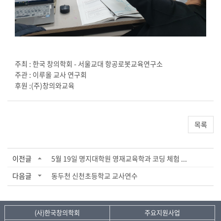
주최 : 한국 창의학회 - 서울교대 항공로봇교육연구소
주관 : 이루올 교사 연구회
후원 :(주)창의와교육
목록
이전글
5월 19일 명지대학원 영재교육학과 코딩 체험 ...
다음글
동두천 신천초등학교 교사연수
(사)한국창의학회
주요지원사업